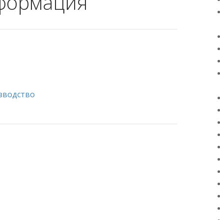
нформация
зводство