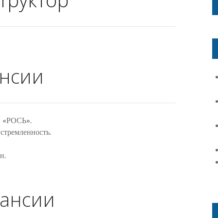
ансии
и «РОСЬ».
стремленность.
н.
кансии