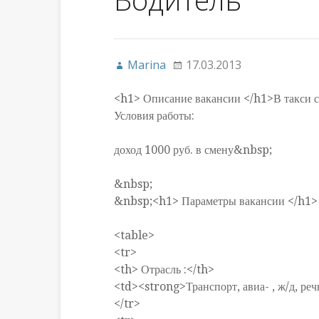
Marina
17.03.2013
<h1> Описание вакансии </h1>В такси с 
Условия работы:
доход 1000 руб. в смену&nbsp;
&nbsp;
&nbsp;<h1> Параметры вакансии </h1>
<table>
<tr>
<th> Отрасль :</th>
<td><strong>Транспорт, авиа- , ж/д, ре
</tr>