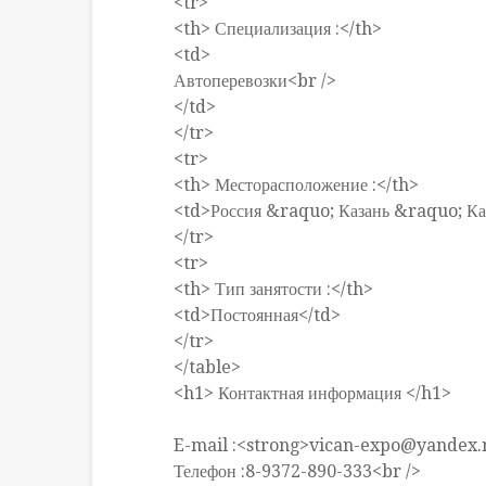
<tr>
<th> Специализация :</th>
<td>
Автоперевозки<br />
</td>
</tr>
<tr>
<th> Месторасположение :</th>
<td>Россия &raquo; Казань &raquo; Ка
</tr>
<tr>
<th> Тип занятости :</th>
<td>Постоянная</td>
</tr>
</table>
<h1> Контактная информация </h1>
E-mail :<strong>vican-expo@yandex.r
Телефон :8-9372-890-333<br />