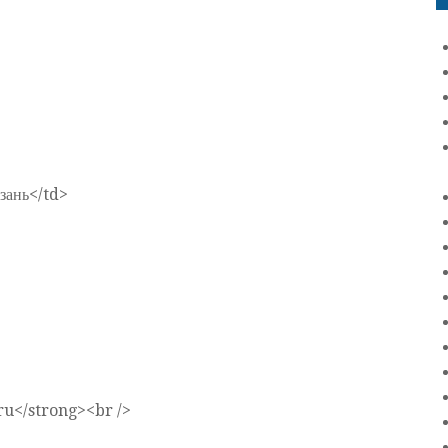
зань</td>
u</strong><br />