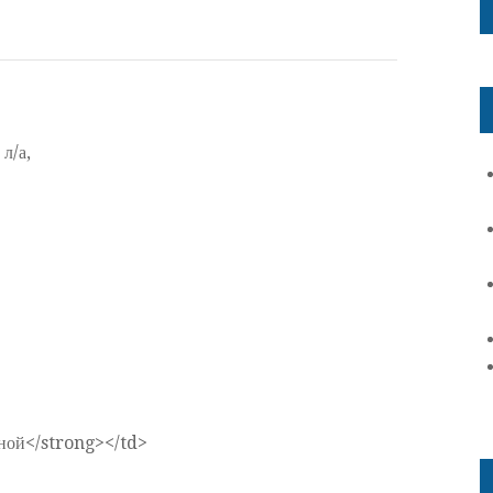
л/а,
чной</strong></td>