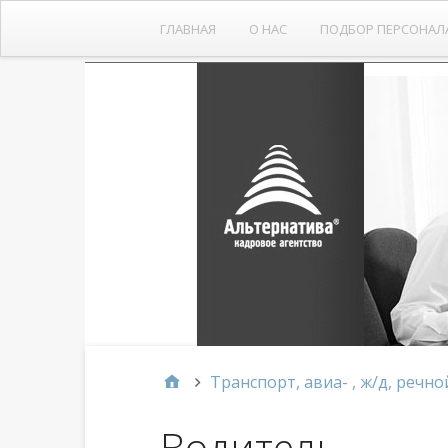
ГЛАВНАЯ
О НАС
ПОДБОР ПЕРСОНАЛ
Транспорт, авиа- , ж/д, речно
Водитель