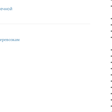
речной
еревозкам