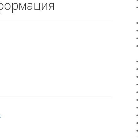
нформация
д