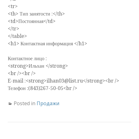
<tr>
<th> Тип занятости :</th>
<td>Постоянная</td>
</tr>
</table>
<h1> Контактная информация </h1>
Контактное лицо :
<strong>Ильхан </strong>
<br /><br />
E-mail :<strong>ilhan03@list.ru</strong><br />
Телефон :(843)267-50-05<br />
Posted in
Продажи