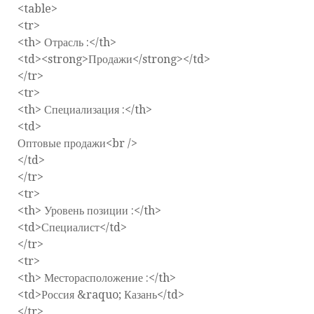
<table>
<tr>
<th> Отрасль :</th>
<td><strong>Продажи</strong></td>
</tr>
<tr>
<th> Специализация :</th>
<td>
Оптовые продажи<br />
</td>
</tr>
<tr>
<th> Уровень позиции :</th>
<td>Специалист</td>
</tr>
<tr>
<th> Месторасположение :</th>
<td>Россия &raquo; Казань</td>
</tr>